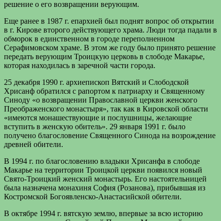
решение о его возвращении верующим.
Еще ранее в 1987 г. епархией был поднят вопрос об открытии
в г. Кирове второго действующего храма. Люди тогда падали в
обморок в единственном в городе переполненном
Серафимовском храме. В этом же году было принято решение
передать верующим Троицкую церковь в слободе Макарье,
которая находилась в заречной части города.
25 декабря 1990 г. архиепископ Вятский и Слободской
Хрисанф обратился с рапортом к патриарху и Священному
Синоду «о возвращении Православной церкви женского
Преображенского монастыря», так как в Кировской области
«имеются монашествующие и послушницы, желающие
вступить в женскую обитель». 29 января 1991 г. было
получено благословение Священного Синода на возрождение
древней обители.
В 1994 г. по благословению владыки Хрисанфа в слободе
Макарье на территории Троицкой церкви появился новый
Свято-Троицкий женский монастырь. Его настоятельницей
была назначена монахиня София (Розанова), прибывшая из
Костромской Богоявленско-Анастасийской обители.
В октябре 1994 г. вятскую землю, впервые за всю историю