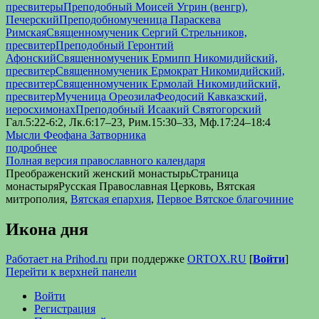
пресвитеры
Преподобный Моисей Угрин (венгр),
Печерский
Преподобномученица Параскева
Римская
Священномученик Сергий Стрельников,
пресвитер
Преподобный Геронтий
Афонский
Священномученик Ермипп Никомидийский,
пресвитер
Священномученик Ермократ Никомидийский,
пресвитер
Священномученик Ермолай Никомидийский,
пресвитер
Мученица Ореозила
Феодосий Кавказский,
иеросхимонах
Преподобный Исаакий Святогорский
Гал.5:22-6:2, Лк.6:17–23, Рим.15:30–33, Мф.17:24–18:4
Мысли Феофана Затворника
подробнее
Полная версия православного календаря
Преображенский женский монастырь
Страница
монастыря
Русская Православная Церковь, Вятская
митрополия,
Вятская епархия
,
Первое Вятское благочиние
Икона дня
Работает на Prihod.ru
при поддержке
ORTOX.RU
[
Войти
]
Перейти к верхней панели
Войти
Регистрация