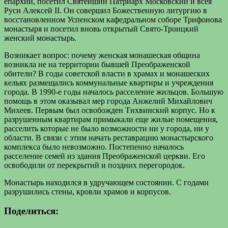
епархии, посетил Святейший Патриарх Московский и всея
Руси Алексей II. Он совершил Божественную литургию в
восстановленном Успенском кафедральном соборе Трифонова
монастыря и посетил вновь открытый Свято-Троицкий
женский монастырь.
Возникает вопрос: почему женская монашеская община
возникла не на территории бывшей Преображенской
обители? В годы советской власти в храмах и монашеских
кельях размещались коммунальные квартиры и учреждения
города. В 1990-е годы началось расселение жильцов. Большую
помощь в этом оказывал мер города Анжелий Михайлович
Михеев. Первым был освобожден Тихвинский корпус. Но к
разрушенным квартирам примыкали еще жилые помещения,
расселить которые не было возможности ни у города, ни у
области. В связи с этим начать реставрацию монастырского
комплекса было невозможно. Постепенно началось
расселение семей из здания Преображенской церкви. Его
освободили от перекрытий и поздних перегородок.
Монастырь находился в удручающем состоянии. С годами
разрушились стены, кровли храмов и корпусов.
Поделиться: