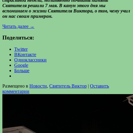
страстной недели, молитвенно почтить память
Святителя решили 7 мая. В канун этого дня мы
вспоминаем о жизни Святителя Виктора, о том, чему учил
он нас своим примером.
Читать далее
→
Поделиться:
Twitter
ВКонтакте
Одноклассники
Google
Больше
Размещено в
Новости
,
Святитель Виктор
|
Оставить
комментарии