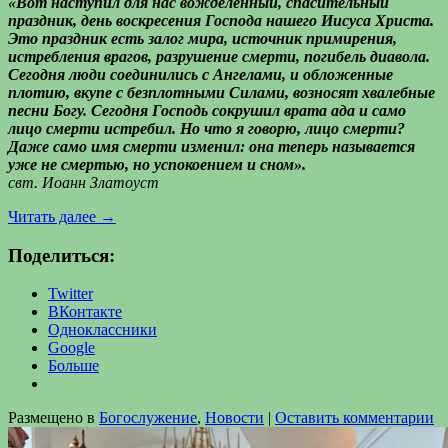
«Вот наступил для нас вожделенный, спасительный
праздник, день воскресения Господа нашего Иисуса Христа.
Это праздник есть залог мира, источник примирения,
истребления врагов, разрушение смерти, погибель диавола.
Сегодня люди соединились с Ангелами, и обложенные
плотию, вкупе с безплотными Силами, возносят хвалебные
песни Богу. Сегодня Господь сокрушил врата ада и само
лицо смерти истребил. Но что я говорю, лицо смерти?
Даже само имя смерти изменил: она теперь называется
уже не смертью, но успокоением и сном».
свт. Иоанн Златоуст
Читать далее
→
Поделиться:
Twitter
ВКонтакте
Одноклассники
Google
Больше
Размещено в
Богослужение
,
Новости
|
Оставить комментарии