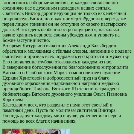
возносились соборные молитвы, и каждое слово словно
соединяло нас с духовным наследием наших святых.
Святитель Виктор дорог верующим не только как небесный
покровитель Вятки, но и как пример твёрдости в вере: даже
перед лицом гонений он не отступил от своего пастырского
долга. В этот день особенно остро ощущается, насколько
важно хранить верность своим убеждениям и уповать на
Божие заступничество.
Во время Литургии священник Александр Балыбердин
обратился к молящимся с тёплым словом, напомнив о подвиге
святителя и призвав всех подражать его кротости и мужеству.
Его наставление глубоко отозвалось в каждом из нас.
В завершение богослужения по благословению митрополита
Вятского и Слободского Марка за многолетнее служение
Церкви Христовой и добросовестный труд на благо
духовного образования епархиальной наградой медалью
преподобного Трифона Вятского III степени награждена
библиотекарь Вятского духовного училища Ольга Павловна
Коротаева
Благодарим всех, кто разделил с нами этот светлый и
памятный день. Пусть по молитвам святителя Виктора
Господь дарует каждому мир в душе, укрепление в вере и
помощь во всех благих начинаниях.