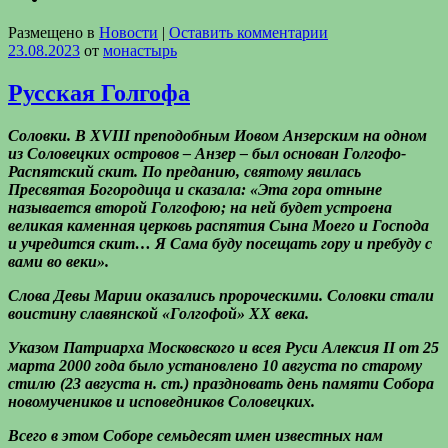
Размещено в
Новости
|
Оставить комментарии
23.08.2023
от
монастырь
Русская Голгофа
Соловки. В XVIII преподобным Иовом Анзерским на одном
из Соловецких островов – Анзер – был основан Голгофо-
Распятский скит. По преданию, святому явилась
Пресвятая Богородица и сказала: «Эта гора отныне
называется второй Голгофою; на ней будет устроена
великая каменная церковь распятия Сына Моего и Господа
и учредится скит… Я Сама буду посещать гору и пребуду с
вами во веки».
Слова Девы Марии оказались пророческими. Соловки стали
воистину славянской «Голгофой» XX века.
Указом Патриарха Московского и всея Руси Алексия II от 25
марта 2000 года было установлено 10 августа по старому
стилю (23 августа н. ст.) праздновать день памяти Собора
новомучеников и исповедников Соловецких.
Всего в этом Соборе семьдесят имен известных нам