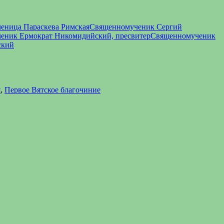
еница Параскева Римская
Священномученик Сергий
еник Ермократ Никомидийский, пресвитер
Священномученик
ский
я
,
Первое Вятское благочиние