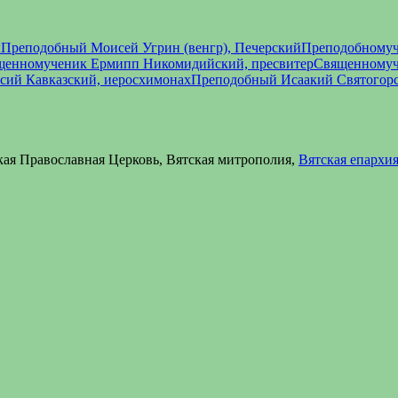
ы
Преподобный Моисей Угрин (венгр), Печерский
Преподобномуч
щенномученик Ермипп Никомидийский, пресвитер
Священномуч
сий Кавказский, иеросхимонах
Преподобный Исаакий Святогор
кая Православная Церковь, Вятская митрополия,
Вятская епархи