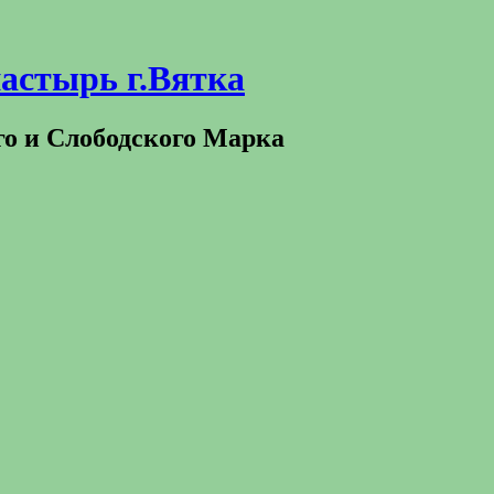
астырь г.Вятка
го и Слободского Марка