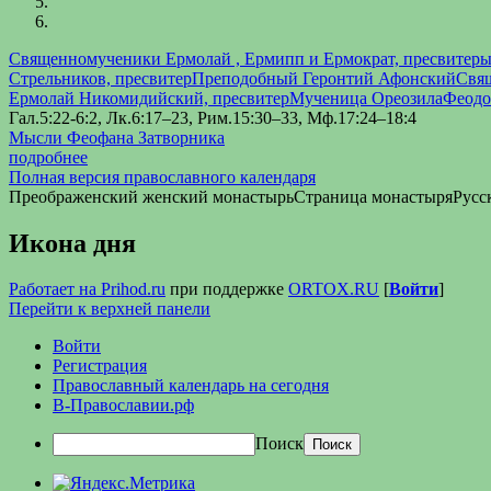
Священномученики Ермолай , Ермипп и Ермократ, пресвитер
Стрельников, пресвитер
Преподобный Геронтий Афонский
Свя
Ермолай Никомидийский, пресвитер
Мученица Ореозила
Феодо
Гал.5:22-6:2, Лк.6:17–23, Рим.15:30–33, Мф.17:24–18:4
Мысли Феофана Затворника
подробнее
Полная версия православного календаря
Преображенский женский монастырь
Страница монастыря
Русс
Икона дня
Работает на Prihod.ru
при поддержке
ORTOX.RU
[
Войти
]
Перейти к верхней панели
Войти
Регистрация
Православный календарь на сегодня
В-Православии.рф
Поиск