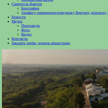
Святитель Виктор
Биография
Акафист священноисповеднику Виктору, епископу 
Новости
Медиа
Проповеди
Фото
Видео
Контакты
Заказать требы, помочь монастырю