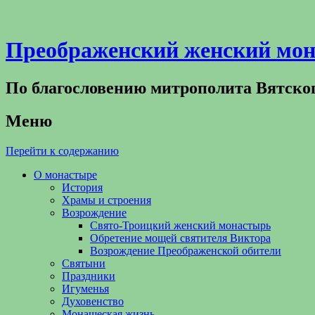
Преображенский женский мон
По благословению митрополита Вятско
Меню
Перейти к содержанию
О монастыре
История
Храмы и строения
Возрождение
Свято-Троицкий женский монастырь
Обретение мощей святителя Виктора
Возрождение Преображенской обители
Святыни
Праздники
Игуменья
Духовенство
Монашеская жизнь